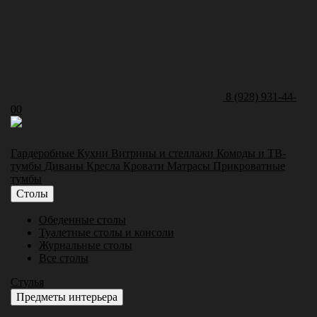
8 (928) 931-44-
00
Гардеробные
Кухни
Витрины и стеллажи
Комоды и ТВ-
тумбы
Диваны
Кресла
Кровати
Матрасы
Прикроватные
тумбы
Столы
Обеденные столы
Туалетные столы и консоли
Журнальные столы
Все столы
Стулья
Предметы интерьера